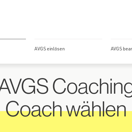
AVGS einlösen
AVGS bea
AVGS Coachin
Coach wählen