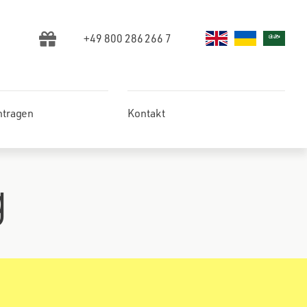
+49 800 286 266 7
ntragen
Kontakt
g