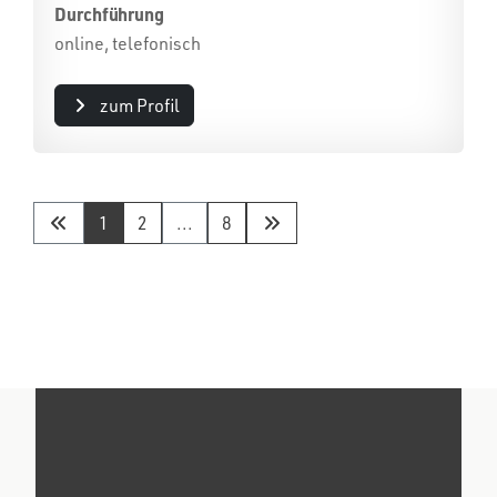
Durchführung
online, telefonisch
zum Profil
1
2
...
8