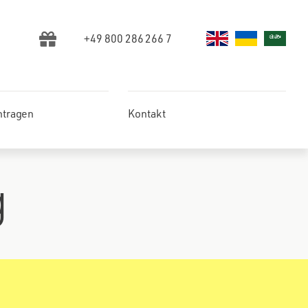
+49 800 286 266 7
ntragen
Kontakt
g