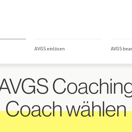
AVGS einlösen
AVGS bea
AVGS Coachin
Coach wählen