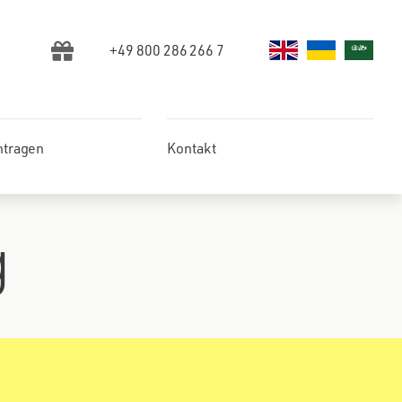
+49 800 286 266 7
ntragen
Kontakt
g