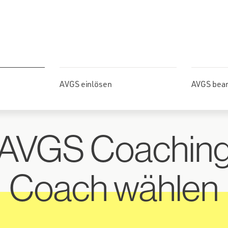
AVGS einlösen
AVGS bea
AVGS Coachin
Coach wählen