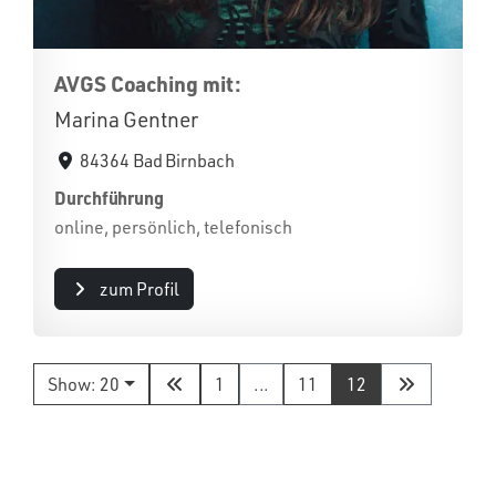
AVGS Coaching mit:
Marina Gentner
84364 Bad Birnbach
Durchführung
online, persönlich, telefonisch
zum Profil
Show: 20
1
...
11
12