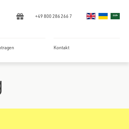
+49 800 286 266 7
ntragen
Kontakt
g