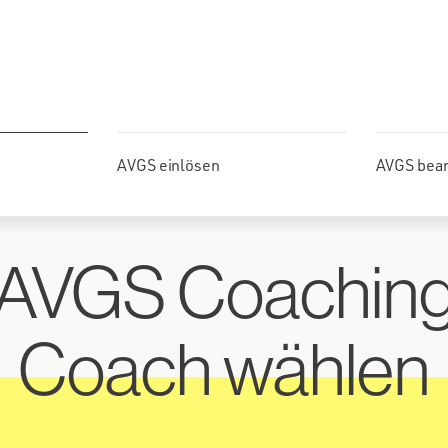
AVGS einlösen
AVGS bea
AVGS Coachin
Coach wählen