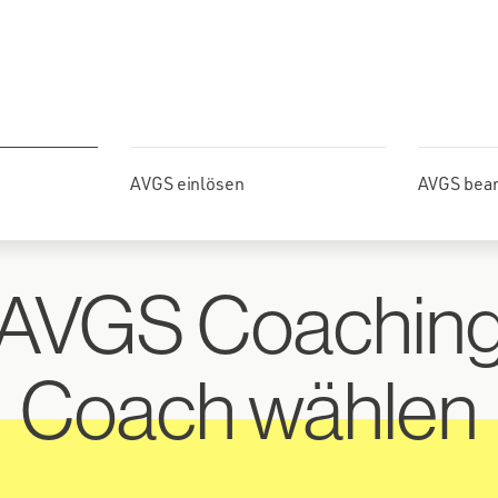
AVGS einlösen
AVGS bea
AVGS Coachin
Coach wählen