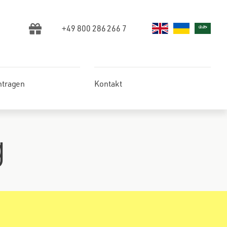
+49 800 286 266 7
ntragen
Kontakt
g