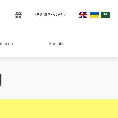
+49 800 286 266 7
ntragen
Kontakt
g