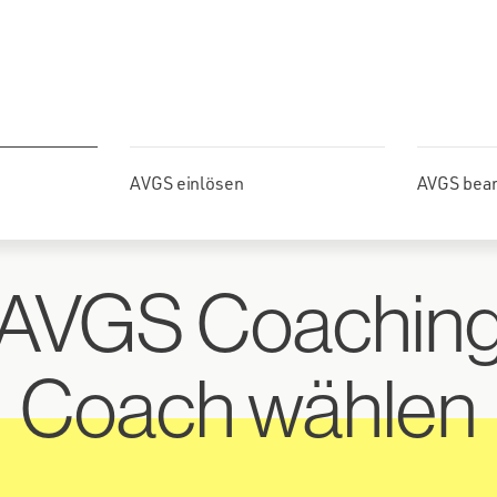
AVGS einlösen
AVGS bea
AVGS Coachin
Coach wählen