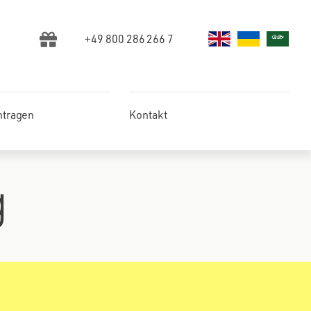
+49 800 286 266 7
ntragen
Kontakt
g