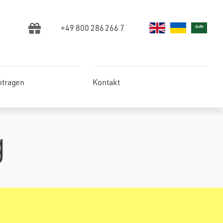
+49 800 286 266 7
ntragen
Kontakt
g