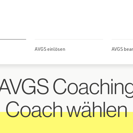
AVGS einlösen
AVGS bea
AVGS Coachin
Coach wählen