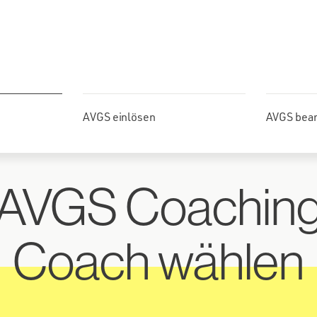
AVGS einlösen
AVGS bea
AVGS Coachin
Coach wählen