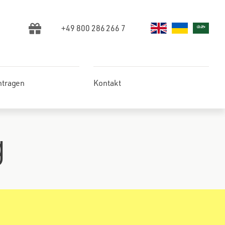
+49 800 286 266 7
ntragen
Kontakt
g