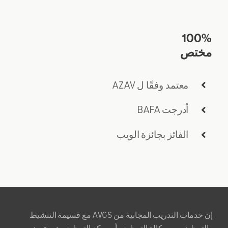
100%
مختص
معتمد وفقًا ل AZAV
أدرجت BAFA
الفائز بجائزة الويب
إن خدمات التدريب المجانية من AVGS مع قسيمة التنشيط
والتوظيف من وكالة التوظيف أو مركز التوظيف هي عرض من