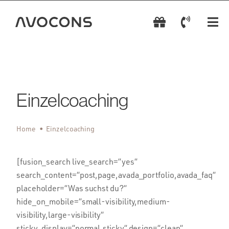
Zum
Inhalt
Tog
springen
Nav
AVGS Coachings
Coach wählen
Einzelcoaching
AVGS einlösen
Home
Einzelcoaching
AVGS beantragen
[fusion_search live_search=“yes“
search_content=“post,page,avada_portfolio,avada_faq“
Kontakt
placeholder=“Was suchst du?“
hide_on_mobile=“small-visibility,medium-
visibility,large-visibility“
sticky_display=“normal,sticky“ design=“clean“