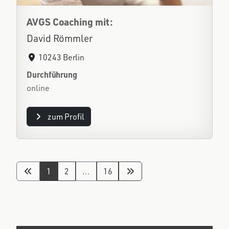
AVGS Coaching mit:
David Römmler
10243 Berlin
Durchführung
online
zum Profil
1
2
...
16