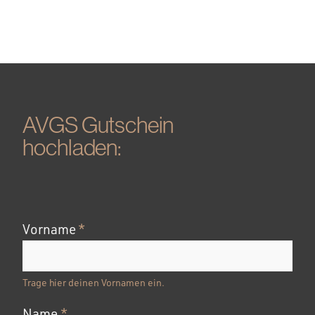
AVGS Gutschein
hochladen:
Vorname
*
Trage hier deinen Vornamen ein.
Name
*