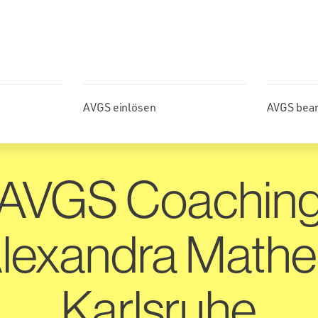
AVGS einlösen
AVGS bea
AVGS Coachin
lexandra Mathe
Karlsruhe