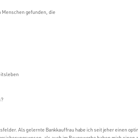
on Menschen gefunden, die
eitsleben
n?
elder. Als gelernte Bankkauffrau habe ich seit jeher einen optim
Versicherungswesen, als auch im Baugewerbe haben mich einen 