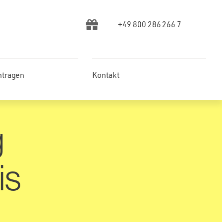
+49 800 286 266 7
ntragen
Kontakt
g
is