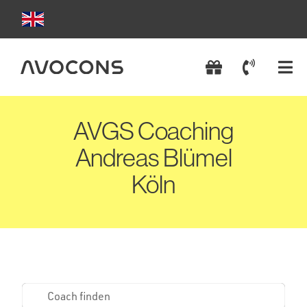
Zum
Inhalt
springen
Tog
Nav
AVGS Coachings
AVGS Coaching
Andreas Blümel
Coach wählen
Köln
AVGS einlösen
AVGS beantragen
Kontakt