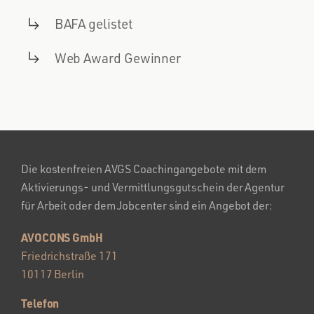
BAFA gelistet
Web Award Gewinner
Die kostenfreien AVGS Coachingangebote mit dem
Aktivierungs- und Vermittlungsgutschein der Agentur
für Arbeit oder dem Jobcenter sind ein Angebot der:
AVOCONS GmbH
Friedrichstraße 171
10117 Berlin
Telefon