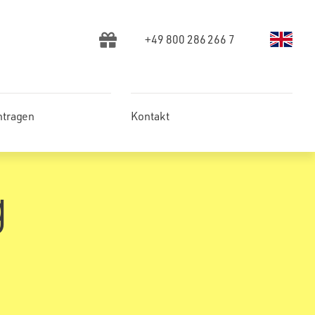
+49 800 286 266 7
ntragen
Kontakt
g