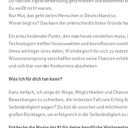
Du hast die zigste Bewerbung geschrieben und bekommst ke
Du weißt nicht warum.
Nur Mut, das geht vielen Menschen in Deutschland so.
Woran liegt es? Das kann die unterschiedlichsten Gründe hab
Ein entscheidender Punkt, den man heute verstehen muss, is
Technologien treffen Vorauswahlen und beeinflussen somit 
Umso wichtiger ist es daher, KI strategisch für sich zu nutz
Wissensvorsprung verschaffen und so seine Chancen erhöhe
und sich klar von der Konkurrenz abzuheben.
Was ich für dich tun kann?
Ganz einfach, ich zeige dir Wege, Möglichkeiten und Chanc
Bewerbungen zu schreiben, die im besten Fall zum Erfolg füh
Selbständigkeit wagen? Du bist dir unsicher und möchtest 
großen Rücklagen, um erfolgreich in die Selbständigkeit zu st
Entdecke die Magie der KI für deine berufliche Weiterentw