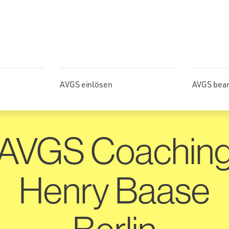
AVGS einlösen
AVGS bea
AVGS Coachin
Henry Baase