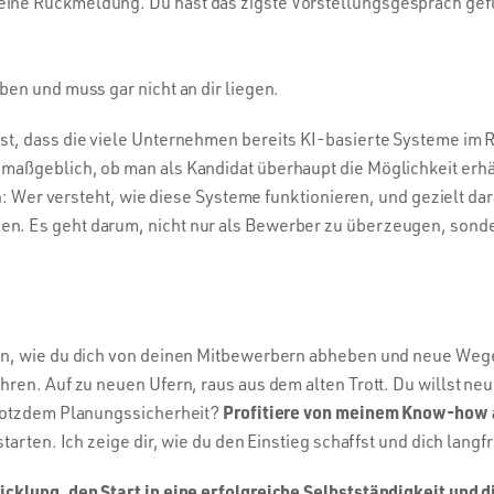
ine Rückmeldung. Du hast das zigste Vorstellungsgespräch gefü
en und muss gar nicht an dir liegen.
t, dass die viele Unternehmen bereits KI-basierte Systeme im R
maßgeblich, ob man als Kandidat überhaupt die Möglichkeit erhä
en: Wer versteht, wie diese Systeme funktionieren, und gezielt da
n. Es geht darum, nicht nur als Bewerber zu überzeugen, sonde
en, wie du dich von deinen Mitbewerbern abheben und neue Wege
ren. Auf zu neuen Ufern, raus aus dem alten Trott. Du willst neu
Profitiere von meinem Know-how a
trotzdem Planungssicherheit?
arten. Ich zeige dir, wie du den Einstieg schaffst und dich langf
icklung, den Start in eine erfolgreiche Selbstständigkeit und 