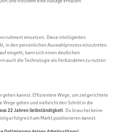
hrt und trotzdem eine Absage erhalten.
ecruitment einsetzen. Diese intelligenten
lt, in den persönlichen Auswahlprozess einzutreten.
rauf eingeht, kann sich einen deutlichen
rn auch die Technologie als Verbündeten zu nutzen
 gehen kannst. Effizientere Wege, um zielgerichtete
e Wege gehen und vielleicht den Schritt in die
us 22 Jahren Selbständigkeit
. Du brauchst keine
ristig erfolgreich am Markt positionieren kannst.
die Optimierung deines Arbeitsalltags!