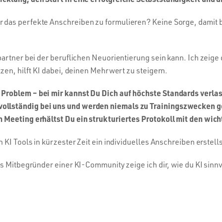
das perfekte Anschreiben zu formulieren? Keine Sorge, damit bis
partner bei der beruflichen Neuorientierung sein kann. Ich zeige
zen, hilft KI dabei, deinen Mehrwert zu steigern.
 Problem – bei mir kannst Du Dich auf höchste Standards verla
ollständig bei uns und werden niemals zu Trainingszwecken g
m Meeting erhältst Du ein strukturiertes Protokoll mit den wic
 KI Tools in kürzester Zeit ein individuelles Anschreiben erstell
s Mitbegründer einer KI-Community zeige ich dir, wie du KI sinnv