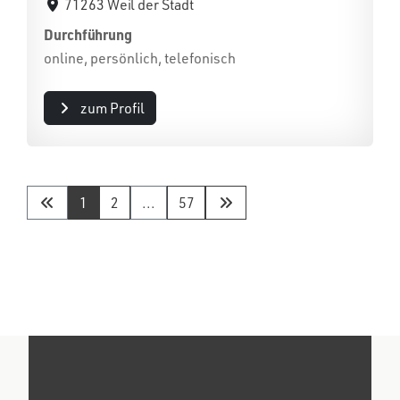
71263 Weil der Stadt
Durchführung
online, persönlich, telefonisch
zum Profil
1
2
...
57