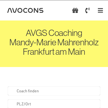
Zum
Inhalt
Tog
springen
Nav
AVGS Coachings
AVGS Coaching
Coach wählen
Mandy-Marie Mahrenholz
Frankfurt am Main
AVGS einlösen
AVGS beantragen
Kontakt