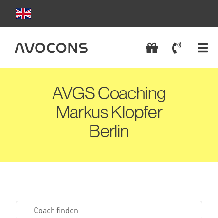
Zum
Inhalt
springen
Tog
Nav
AVGS Coachings
AVGS Coaching
Coach wählen
Markus Klopfer
Berlin
AVGS einlösen
AVGS beantragen
Kontakt