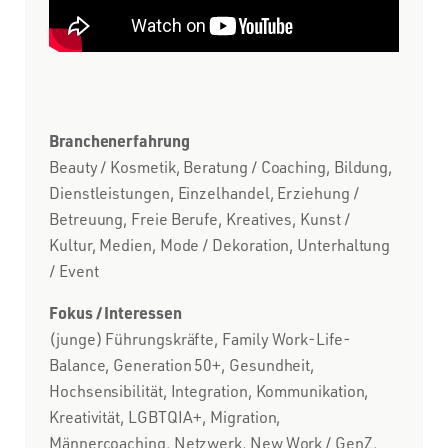
Branchenerfahrung
Beauty / Kosmetik, Beratung / Coaching, Bildung,
Dienstleistungen, Einzelhandel, Erziehung /
Betreuung, Freie Berufe, Kreatives, Kunst /
Kultur, Medien, Mode / Dekoration, Unterhaltung
/ Event
Fokus / Interessen
(junge) Führungskräfte, Family Work-Life-
Balance, Generation 50+, Gesundheit,
Hochsensibilität, Integration, Kommunikation,
Kreativität, LGBTQIA+, Migration,
Männercoaching, Netzwerk, New Work / GenZ,