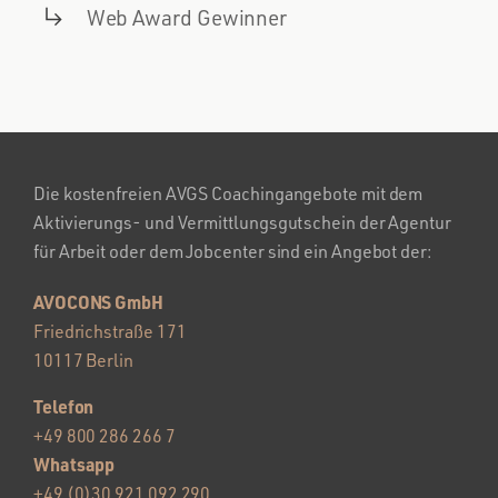
Web Award Gewinner
Die kostenfreien AVGS Coachingangebote mit dem
Aktivierungs- und Vermittlungsgutschein der Agentur
für Arbeit oder dem Jobcenter sind ein Angebot der:
AVOCONS GmbH
Friedrichstraße 171
10117 Berlin
Telefon
+49 800 286 266 7
Whatsapp
+49 (0)30 921 092 290