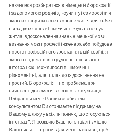
навчилася розбиратися в німецькій бюрократії
і за допомогою родичів, коучингу і самоосвіти я
змогла створити нове і хороше життя для себе і
своїх двох синів в Німеччині. Будь то пошук
житла, вдосконалення знань німецької мови,
визнання моєї професії інженера або побудова
нового професійного зростання в цій країні, я
змогла подолати всі труднощі, пов’язані з
інтеграцією. Можливості в Німеччині
різноманітні, але і шлях до їх досягнення не
простий. Бюрократія – не проблема при
наявності допомоги і хорошої консультації.
Вибравши мене Вашим особистим
консультантом Ви отримаєте підтримку на
Вашому шляху у всіх питаннях, що стосуються
інтеграції. Я розкрию Ваш потенціал і зміцню
Ваші сильні сторони. Для мене важливо, щоб