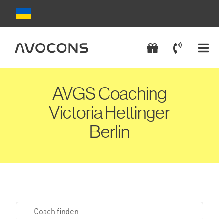
Zum
Inhalt
springen
Tog
Nav
AVGS Coachings
AVGS Coaching
Victoria Hettinger
Coach wählen
Berlin
AVGS einlösen
AVGS beantragen
Kontakt