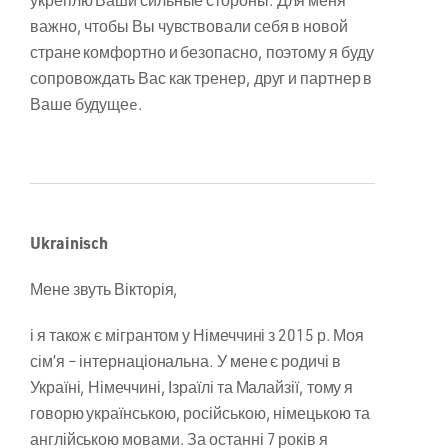
важно, чтобы Вы чувствовали себя в новой
стране комфортно и безопасно, поэтому я буду
сопровождать Вас как тренер, друг и партнер в
Ваше будущеe.
Ukrainisch
Мене звуть Вікторія,
і я також є мігрантом у Німеччині з 2015 р. Моя
сім’я – інтернаціональна. У мене є родичі в
Україні, Німеччині, Ізраїлі та Малайзії, тому я
говорю українською, російською, німецькою та
англійською мовами. За останні 7 років я