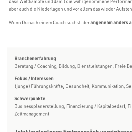
dass Wettkämpfe und damit die wahrgenommene Performance n
aber auch die Niederlagen und vor allem das wieder Aufste
angenehm anders a
Wenn Du nach einem Coach suchst, der
Branchenerfahrung
Beratung / Coaching, Bildung, Dienstleistungen, Freie Be
Fokus / Interessen
(junge) Führungskräfte, Gesundheit, Kommunikation, Se
Schwerpunkte
Businessplanerstellung, Finanzierung / Kapitalbedarf, Fi
Zeitmanagement
Jetzt kostenloses Erstgespräch vereinbare