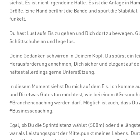
siehst. Es ist nicht irgendeine Halle. Es ist die Anlage in
Größe. Eine Hand berührt die Bande und spürt die Stabilität. 
funkelt.
Du hast Lust aufs Eis zu gehen und Dich dort zu bewegen. Gle
Schlittschuhe an und lege los.
Deine Gedanken schwirren in Deinem Kopf. Du spürst ein lei
Herausforderung annehmen, Dich sicher und elegant auf dem
hättest allerdings gerne Unterstützung.
In diesem Moment siehst Du mich auf dem Eis. Ich komme auf
und Dir etwas Gutes tun möchtest, wie bei einem #Gesundhei
#Branchencoaching werden darf. Möglich ist auch, dass Du 
#Businesscoaching.
Egal, ob Du die Sprintdistanz wählst (500m) oder die längst
war als Leistungssport der Mittelpunkt meines Lebens. Durch