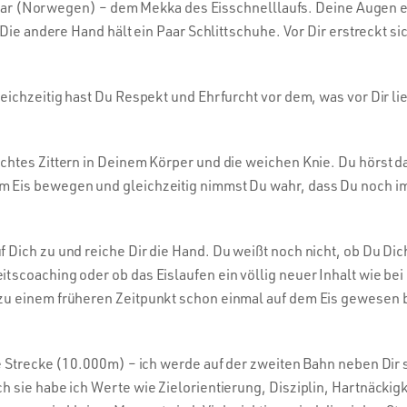
 Hamar (Norwegen) – dem Mekka des Eisschnelllaufs. Deine Augen 
Die andere Hand hält ein Paar Schlittschuhe. Vor Dir erstreckt si
ichzeitig hast Du Respekt und Ehrfurcht vor dem, was vor Dir lieg
chtes Zittern in Deinem Körper und die weichen Knie. Du hörst 
 Eis bewegen und gleichzeitig nimmst Du wahr, dass Du noch im
 Dich zu und reiche Dir die Hand. Du weißt noch nicht, ob Du Dic
tscoaching oder ob das Eislaufen ein völlig neuer Inhalt wie b
zu einem früheren Zeitpunkt schon einmal auf dem Eis gewesen 
e Strecke (10.000m) – ich werde auf der zweiten Bahn neben Dir s
 sie habe ich Werte wie Zielorientierung, Disziplin, Hartnäckig