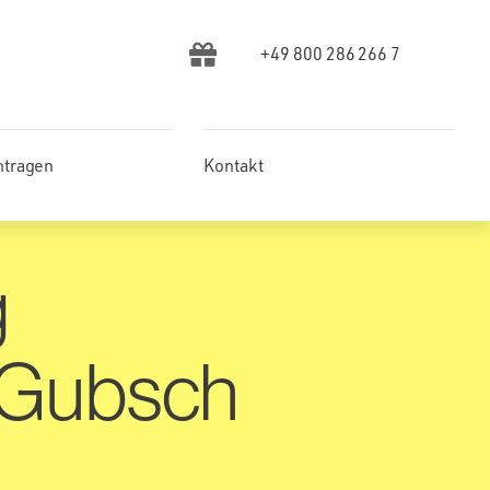
+49 800 286 266 7
ntragen
Kontakt
g
-Gubsch