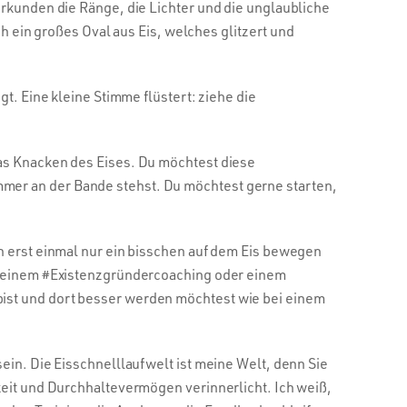
erkunden die Ränge, die Lichter und die unglaubliche
ch ein großes Oval aus Eis, welches glitzert und
t. Eine kleine Stimme flüstert: ziehe die
das Knacken des Eises. Du möchtest diese
mer an der Bande stehst. Du möchtest gerne starten,
h erst einmal nur ein bisschen auf dem Eis bewegen
ei einem #Existenzgründercoaching oder einem
bist und dort besser werden möchtest wie bei einem
ein. Die Eisschnelllaufwelt ist meine Welt, denn Sie
keit und Durchhaltevermögen verinnerlicht. Ich weiß,