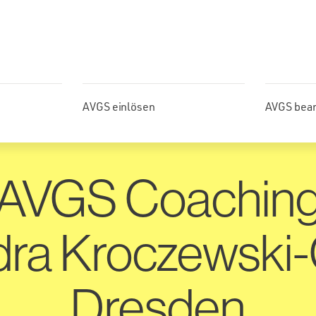
AVGS einlösen
AVGS bea
AVGS Coachin
dra Kroczewski
Dresden