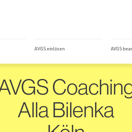
AVGS einlösen
AVGS bea
AVGS Coachin
Alla Bilenka