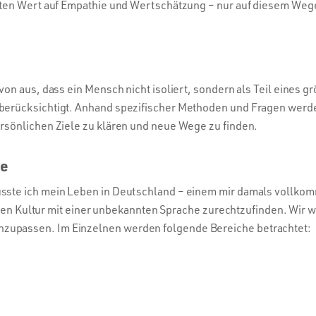
ten Wert auf Empathie und Wertschätzung – nur auf diesem Wege 
n aus, dass ein Mensch nicht isoliert, sondern als Teil eines gr
erücksichtigt. Anhand spezifischer Methoden und Fragen werde ic
rsönlichen Ziele zu klären und neue Wege zu finden.
te
sste ich mein Leben in Deutschland – einem mir damals vollko
neuen Kultur mit einer unbekannten Sprache zurechtzufinden. Wir
zupassen. Im Einzelnen werden folgende Bereiche betrachtet: