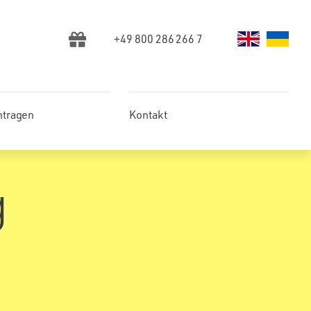
+49 800 286 266 7
ntragen
Kontakt
g