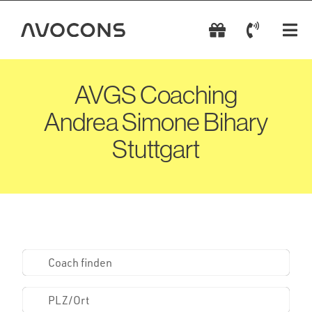
Zum
Inhalt
Tog
springen
Nav
AVGS Coachings
AVGS Coaching
Andrea Simone Bihary
Coach wählen
Stuttgart
AVGS einlösen
AVGS beantragen
Kontakt